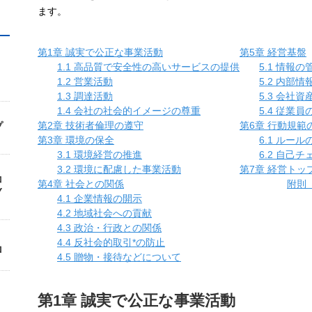
ます。
第1章 誠実で公正な事業活動
第5章 経営基盤
｜
1.1 高品質で安全性の高いサービスの提供
5.1 情報
1.2 営業活動
5.2 内部
1.3 調達活動
5.3 会社
1.4 会社の社会的イメージの尊重
5.4 従業
第2章 技術者倫理の遵守
第6章 行動規範
プ
第3章 環境の保全
6.1 ルール
3.1 環境経営の推進
6.2 自己チ
3.2 環境に配慮した事業活動
第7章 経営トッ
コ
第4章 社会との関係
附則
Y
4.1 企業情報の開示
4.2 地域社会への貢献
4.3 政治・行政との関係
4.4 反社会的取引
*
の防止
ロ
4.5 贈物・接待などについて
第1章 誠実で公正な事業活動