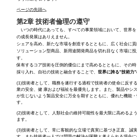
ページの先頭へ
第2章 技術者倫理の遵守
いつの時代にあっても、すべての事業領域において、世界を
の成長発展はありえません。
シェアを高め、新たな市場を創造するとともに、広く社会に貢
ソリューション型商品、新用途開発商品を切れ目なく市場に投
す。
保有するコア技術を圧倒的優位にまで高めるとともに、その時
採り入れ、自社の技術と融合することで、
世界に誇る”技術力
(1)技術者として、職務を遂行する過程で技術者の使命に反す
衆の安全、健 康および福祉を最優先します。また、製品やシ
が生じないよう製品安全に万全を期すとともに、優れた機能・
す。
(2)技術者として、人類社会の維持可能性を最大限に高めるよ
ます。
(3)技術者として、常に客観的な立場で真実に基づき正直、誠
す。また技術者一人では問題の解決が困難と考えられる場合に