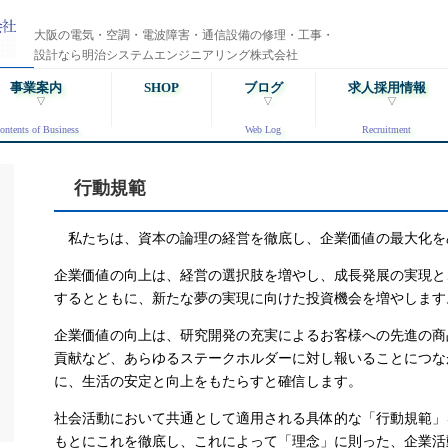
大阪の電気・空調・電波障害・通信設備の修理・工事・
設計なら明治システムエンジニアリング株式会社
事業案内
SHOP
ブログ
求人採用情報
▽
▽
▽
ontents of Business
Web Log
Recruitment
ショップ meiji-com
事業案内
ブログ
採用情報
▷
一般採用要項
行動規範
説明書
化粧カバー 交換手順
設備設計
工事写真
技能職
▷
電気・照明工事
新卒、準新卒の方
特定商取引法に基づく表記
私たちは、資本の論理の経営を徹底し、企業価値の最大化を
プレート交換注意事項
設備工事
技術職
通信・AV工事
個人事業主の登録要
企業価値の向上は、経営の選択肢を増やし、成長発展の実現と
理・メンテナンス
するとともに、新たな夢の実現に向けた投資機会を増やします
営業職
空調・省エネ
企業価値の向上は、研究開発の充実によるお客様への先進の商
法人のお客様
経理職
▷
工会社をお探しの方
消防・非常用設備
貢献など、あらゆるステークホルダーに対し報いることにつな
に、生活の安定と向上をもたらすと確信します。
人様、商店のお客様
総合職
理組合様へのご案内
社会活動において共通として適用される具体的な「行動規範」
管理職
もとにこれを徹底し、これによって「理念」に則った、企業活