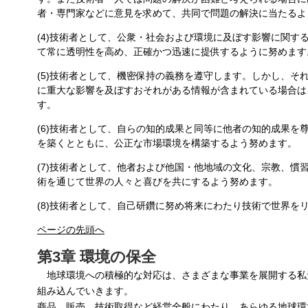
者・専門家などに意見を求めて、共同で問題の解決に当たるよ
(4)技術者として、公衆・社会および環境に及ぼす影響に関す
て常に透明性を高め、正確かつ迅速に提供するように努めます
(5)技術者として、機密保持の義務を遵守します。しかし、そ
に重大な影響を及ぼすおそれがある情報が含まれている場合は
す。
(6)技術者として、自らの知的成果と同等に他者の知的成果を
を築くとともに、公正な市場環境を構築するよう努めます。
(7)技術者として、他者および他国・他地域の文化、宗教、慣
術を通じて世界の人々と喜びを共にするよう努めます。
(8)技術者として、自己研鑽に努め将来にわたり技術で世界を
ページの先頭へ
第3章 環境の保全
地球環境への積極的な対応は、さまざまな事業を展開する私
組み込んでいきます。
商品、販売、技術取得など経営全般にわたり、あらゆる地球環