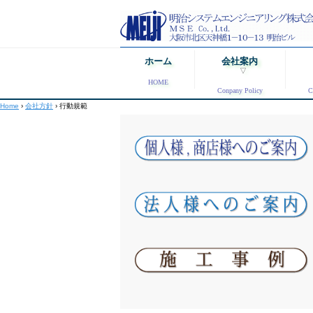
ホーム
会社案内
▽
HOME
Conpany Policy
C
Home
›
会社方針
›
行動規範
代表者挨拶
会社概要
会社方針
▷
会社方針
沿革
修
行動規範
社内保有資格
服務規程
施
近隣紹介
個
管
アクセス