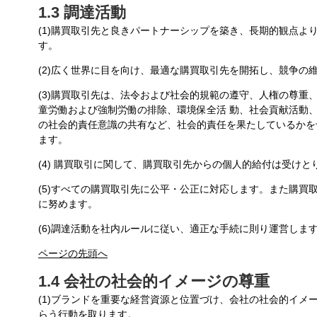
1.3 調達活動
(1)購買取引先と良きパートナーシップを築き、長期的観点よ
す。
(2)広く世界に目を向け、最適な購買取引先を開拓し、競争の
(3)購買取引先は、法令および社会的規範の遵守、人権の尊重
童労働および強制労働の排除、環境保全活 動、社会貢献活動
の社会的責任意識の共有など、社会的責任を果たしているかを
ます。
(4) 購買取引に関して、購買取引先からの個人的給付は受けと
(5)すべての購買取引先に公平・公正に対応します。また購買
に努めます。
(6)調達活動を社内ルールに従い、適正な手続に則り運営しま
ページの先頭へ
1.4 会社の社会的イメージの尊重
(1)ブランドを重要な経営資源と位置づけ、会社の社会的イメ
らう行動を取ります。