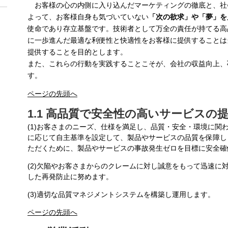
お客様の心の内側に入り込んだマーケティングの徹底と、社
よって、お客様自身も気づいていない
「次の欲求」や「夢」を
使命であり存立基盤です。技術者として万全の責任が持てる高
に一歩進んだ最適な利便性と快適性をお客様に提供することは
提供することを目的とします。
また、これらの行動を実践することこそが、会社の収益向上、
す。
ページの先頭へ
1.1 高品質で安全性の高いサービスの
(1)お客さまのニーズ、仕様を満足し、品質・安全・環境に関
に応じて自主基準を設定して、製品やサービスの品質を保障し
ただくために、製品やサービスの事故発生ゼロを目標に安全確
(2)欠陥やお客さまからのクレームに対し誠意をもって迅速に
した再発防止に努めます。
(3)適切な品質マネジメントシステムを構築し運用します。
ページの先頭へ