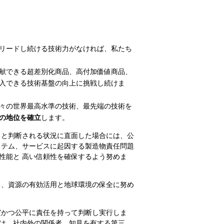
リードし続ける技術力がなければ、私たち
献できる超差別化商品、高付加価値商品、
入できる技術基盤の向上に挑戦し続けま
々の世界最高水準の技術、最先端の技術を
”の地位を確立
します。
ると判断される状況に直面した場合には、公
ステム、サービスに起因する製造物責任問題
性能と 高い信頼性を確保するよう努めま
う、資源の有効活用と地球環境の保全に努め
実かつ公平に責任を持って判断し実行しま
は、社内外の関係者、知見を有する第三