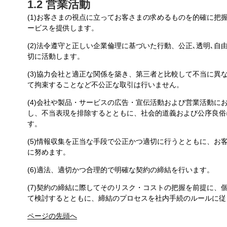
1.2 営業活動
(1)お客さまの視点に立ってお客さまの求めるものを的確に把
ービスを提供します。
(2)法令遵守と正しい企業倫理に基づいた行動、公正､透明､
切に活動します。
(3)協力会社と適正な関係を築き、第三者と比較して不当に異
て拘束することなど不公正な取引は行いません。
(4)会社や製品・サービスの広告・宣伝活動および営業活動に
し、不当表現を排除するとともに、社会的道義および公序良俗
す。
(5)情報収集を正当な手段で公正かつ適切に行うとともに、お
に努めます。
(6)適法、適切かつ合理的で明確な契約の締結を行います。
(7)契約の締結に際してそのリスク・コストの把握を前提に、
て検討するとともに、締結のプロセスを社内手続のルールに従
ページの先頭へ