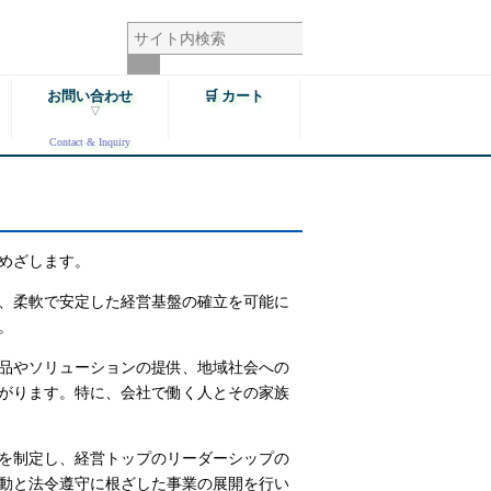
お問い合わせ
🛒 カート
▽
Contact & Inquiry
業務対応区域
修理・工事のお問い合わせ
へ
めざします。
会社・事業内容について
項
、柔軟で安定した経営基盤の確立を可能に
。
求人・採用・募集について
品やソリューションの提供、地域社会への
協力業者の登録要項
がります。特に、会社で働く人とその家族
お問い合わせ
を制定し、経営トップのリーダーシップの
動と法令遵守に根ざした事業の展開を行い