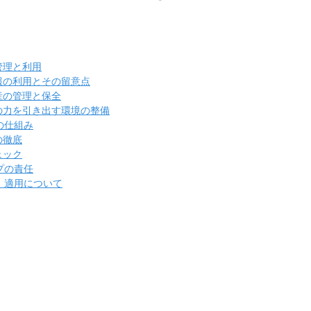
の管理と利用
情報の利用とその留意点
資産の管理と保全
員の力を引き出す環境の整備
の仕組み
の徹底
ェック
プの責任
 適用について