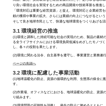
り良い環境社会を実現するための商品開発や技術革新を推進し
「環境対応は重要な経営資源」と捉え、環境対応と企業経営を
頼の獲得や事業の拡大、さらには業績の向上につながるという
そして良き地球市民として、快適な地球環境をつくりあげる活
3.1 環境経営の推進
(1)環境と調和した持続可能な社会の実現のため、製品の素材
る全ライフサイクルにおける環境負荷低減をめざしたモノづく
し、各々の役割を果たします。
(2)環境に関わる法令、自主基準を遵守し、事業運営と業務遂
ページの先頭へ
3.2 環境に配慮した事業活動
(1)地球温暖化の防止、資源の循環的な利用、生態系の保全に
す。
(2)作業場、オフィスなどにおける、地球温暖化の防止、資源
り組みます。
(3)環境問題の可能性を評価し、発生の防止に努めるとともに